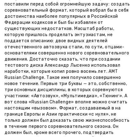
поставили перед собой огромнейшую задачу: создать
соревновательный формат, который вобрал бы в себя
достоинства наиболее популярных в Российской
Федерации кодексов и был бы избавлен от
существующих недостатков. Масштаб работы,
которую пришлось проделать энтузиастам, не
поддается описанию: двое видных деятелей
отечественного автозвука стали, по сути, отцами-
основателями совершенно нового соревновательного
движения. Достаточно сказать, что при создании
тестового диска Александр Лысенко использовал
наработки, которые копил ровно восемь лет. АМТ
Russian Challenge. Такое имя получило совершенно
новое течение. Первые три буквы — это, собственно,
три основных дисциплины, в которых соревнуются
участники: «Автозвук», «Мультимедиа», «Тюнинг». А
вот слова «Russian Challenge» вполне можно считать
настоящим «вызовом». Формат, создаваемый в на
границе Европы и Азии практически «с нуля», не
только должен был доказать свою жизнеспособность
в течение первого соревновательного сезона. Он
должен был, кроме всего прочего, подтвердить