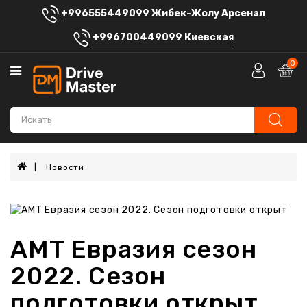
+996555449099 Жибек-Жолу Арсенал
Категории
+996700449099 Киевская
Автосигнализации
0
Аккумуляторы
Автомагнитолы
Штатные
головные
устройства
Новости
Автозвук
Электроника
АМТ Евразия сезон
Шумоизоляция
2022. Сезон
Автоаксессуары
подготовки открыт
Блог