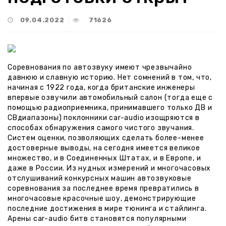
09.04.2022
71626
Акции
Услуги
Наши
Соревнования по автозвуку имеют чрезвычайно
работы
давнюю и славную историю. Нет сомнений в том, что,
начиная с 1922 года, когда британские инженеры
Обновления
впервые озвучили автомобильный салон (тогда еще с
и
помощью радиоприемника, принимавшего только ДВ и
прошивки
СВдиапазоны) поклонники car-audio изощряются в
способах обнаружения самого чистого звучания.
Производители
Систем оценки, позволяющих сделать более-менее
достоверные выводы, на сегодня имеется великое
Контакты
множество, и в Соединенных Штатах, и в Европе, и
даже в России. Из нудных измерений и многочасовых
отслушиваний конкурсных машин автозвуковые
соревнования за последнее время превратились в
многочасовые красочные шоу, демонстрирующие
последние достижения в мире тюнинга и стайлинга.
Арены car-audio битв становятся популярными