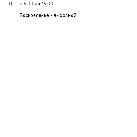
с 9.00 до 19.00
Акции
Воскресенье - выходной
Услуги
Наши
работы
Обновления
и
прошивки
Производители
Контакты