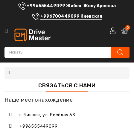
+996555449099 Жибек-Жолу Арсенал
Категории
+996700449099 Киевская
Автосигнализации
0
Аккумуляторы
Автомагнитолы
Штатные
головные
устройства
СВЯЗАТЬСЯ С НАМИ
Автозвук
Электроника
Наше местонахождение
Шумоизоляция
г. Бишкек, ул. Весёлая 63
Автоаксессуары
+996555449099
Блог