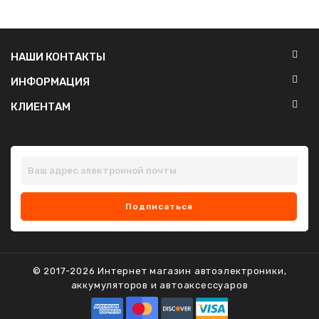
Цена
НАШИ КОНТАКТЫ
сом
–
сом
ИНФОРМАЦИЯ
КЛИЕНТАМ
Наличие
В наличии
Предзаказ
Нет в наличии
2-3 дня
Наличие уточняйте
Подписаться
Производители
Autosonic
Galaxy
© 2017-2026 Интернет магазин автоэлектроники,
Hardstone
аккумуляторов и автоаксессуаров
Магнитолы
Android