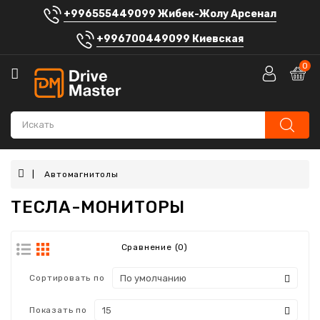
+996555449099 Жибек-Жолу Арсенал
Категории
+996700449099 Киевская
Автосигнализации
0
Аккумуляторы
Автомагнитолы
Штатные
головные
устройства
Автомагнитолы
ТЕСЛА-МОНИТОРЫ
Автозвук
Электроника
Сравнение (0)
Шумоизоляция
Сортировать по
Автоаксессуары
Показать по
Блог