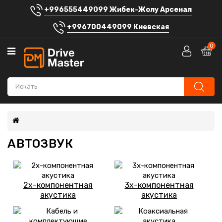
+996555449099 Жибек-Жолу Арсенал
Категории
+996700449099 Киевская
Автосигнализации
0
Аккумуляторы
Автомагнитолы
Штатные
головные
устройства
АВТОЗВУК
Автозвук
Электроника
Шумоизоляция
2х-компонентная
3х-компонентная
акустика
акустика
Автоаксессуары
Блог