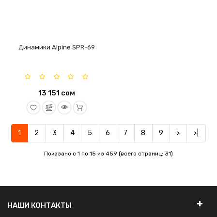
Динамики Alpine SPR-69
13 151 сом
1
2
3
4
5
6
7
8
9
>
>|
Показано с 1 по 15 из 459 (всего страниц: 31)
Цена
НАШИ КОНТАКТЫ
сом
–
сом