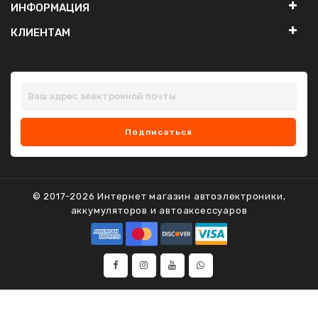
ИНФОРМАЦИЯ
КЛИЕНТАМ
Наличие
В наличии
Предзаказ
Нет в наличии
2-3 дня
Наличие уточняйте
Подписаться
Производители
Alpine
Aura
© 2017-2026 Интернет магазин автоэлектроники,
Clarion
аккумуляторов и автоаксессуаров
DLS
Edge
Galaxy
Ground Zero
JBL
JVC