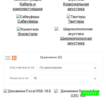
Кабель и
Коаксиальная
комплектующие
акустика
Акции
Услуги
Сабвуферы
Твитеры
Наши
Усилители
работы
Широкополосная
акустика
Обновления
и
прошивки
Сравнение (0)
Производители
Сортировать по
Контакты
Показать по
Новинка