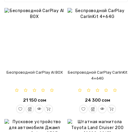
Акции
Услуги
Наши
работы
Обновления
и
прошивки
Беспроводной CarPlay AI BOX
Беспроводной CarPlay CarlinKit
Производители
4+64G
Контакты
21 150 сом
24 300 сом