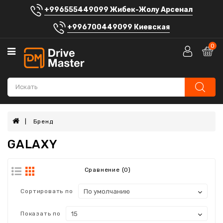
+996555449099 Жибек-Жолу Арсенал
Категории
+996700449099 Киевская
Автосигнализации
0
Аккумуляторы
Автомагнитолы
Штатные
головные
устройства
Бренд
GALAXY
Автозвук
Электроника
Сравнение (0)
Шумоизоляция
Сортировать по
Автоаксессуары
Показать по
Блог