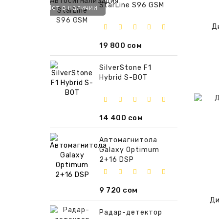
StarLine S96 GSM
Нет в наличии
Д
19 800 сом
SilverStone F1
Hybrid S-BOT
14 400 сом
Автомагнитола
Galaxy Optimum
2+16 DSP
9 720 сом
Ди
Радар-детектор