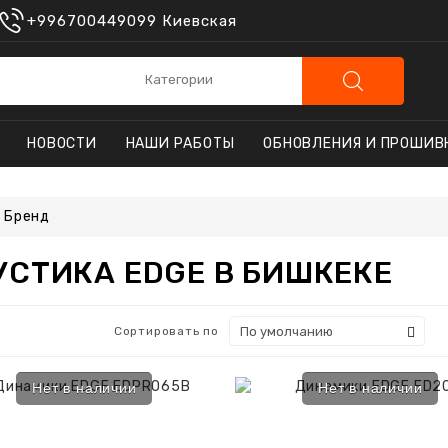
+996700449099 Киевская
НОВОСТИ
НАШИ РАБОТЫ
ОБНОВЛЕНИЯ И ПРОШИВ
Бренд
УСТИКА EDGE В БИШКЕКЕ
АВТОСИГНАЛИЗАЦИИ
 С АВТОЗАПУСКОМ
БРЕЛКИ ДЛЯ СИГНАЛИЗАЦИЙ
Сортировать по
ЫЕ МОНИТОРЫ
Нет в наличии
Нет в наличии