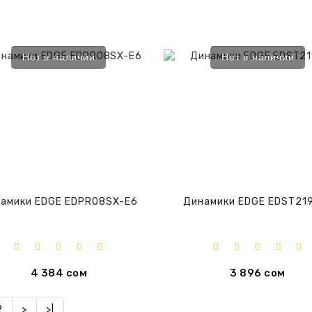
Нет в наличии
Нет в наличии
амики EDGE EDPRO8SX-E6
Динамики EDGE EDST21
4 384 сом
3 896 сом
2
>
>|