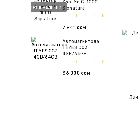
Sho-Me G-1000
Нет в наличии
Signature
7 941 сом
Автомагнитола
TEYES CC3
4GB/64GB
36 000 сом
Дин