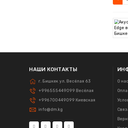
НАШИ КОНТАКТЫ
ИН
г. Бишкек ул. Весёлая 63
О на
+996555449099 Весёлая
Опла
+996700449099 Киевская
Усло
info@dm.kg
Связ
Верн