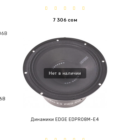
7 306 сом
Нет в наличии
6B
Динамики EDGE EDPRO8M-E4