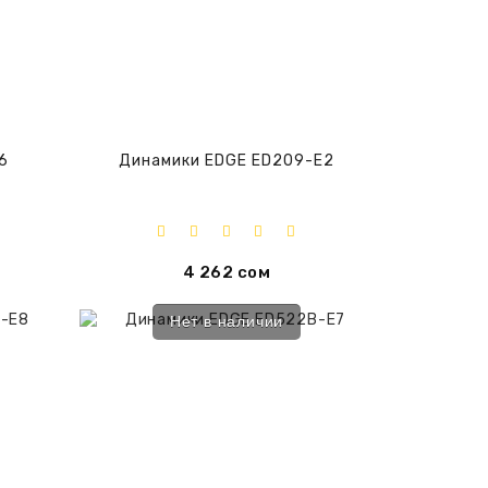
6
Динамики EDGE ED209-E2
4 262 сом
Нет в наличии