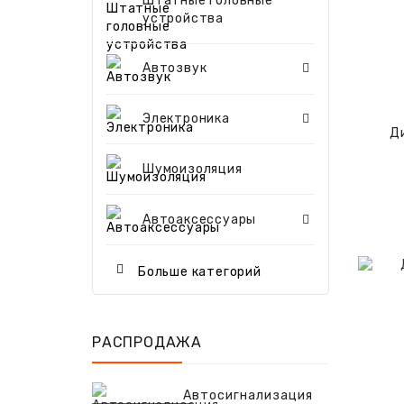
Штатные головные
устройства
2Х-КОМПОНЕНТНАЯ 
3Х-КОМПОНЕНТНАЯ 
КАБЕЛЬ И
КОАКСИАЛЬНАЯ А
ШИРОКОПОЛОСНАЯ А
Автозвук
Электроника
Д
Шумоизоляция
Автоаксессуары
Больше категорий
РАСПРОДАЖА
Автосигнализация