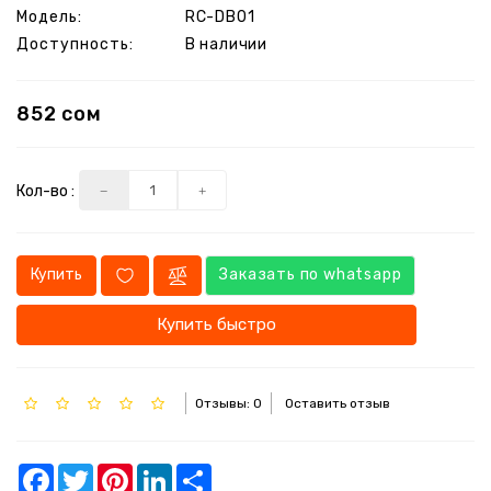
Модель:
RC-DB01
Доступность:
В наличии
Акции
Услуги
852 сом
Наши
работы
Кол-во :
Обновления
и
прошивки
Купить
Заказать по whatsapp
Производители
Купить быстро
Контакты
Отзывы: 0
Оставить отзыв
Facebook
Twitter
Pinterest
LinkedIn
Share