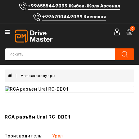
+996555449099 Жибек-Жолу Арсенал
Категории
+996700449099 Киевская
Автосигнализации
0
Аккумуляторы
Автомагнитолы
Штатные
головные
устройства
Автоаксессуары
Автозвук
Электроника
Шумоизоляция
RCA разъём Ural RC-DB01
Автоаксессуары
Производитель:
Урал
Блог