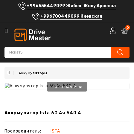
+996555449099 Жибек-Жолу Арсенал
Категории
+996700449099 Киевская
Автосигнализации
0
Аккумуляторы
Автомагнитолы
Штатные
головные
устройства
Аккумуляторы
Автозвук
Нет в наличии
Электроника
Шумоизоляция
Аккумулятор Ista 60 Ач 540 А
Автоаксессуары
Производитель:
ISTA
Блог