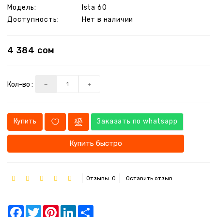
Модель:
Ista 60
Доступность:
Нет в наличии
Акции
Услуги
4 384 сом
Наши
работы
Кол-во :
Обновления
и
прошивки
Купить
Заказать по whatsapp
Производители
Купить быстро
Контакты
Отзывы: 0
Оставить отзыв
Facebook
Twitter
Pinterest
LinkedIn
Share