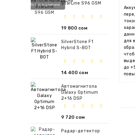
StarLine S96 GSM
Нет в наличии
Акку
пере
токо
хара
19 800 сом
данн
для 
SilverStone F1
обра
Hybrid S-BOT
чтоб
выде
до +
14 400 сом
повы
Автомагнитола
Galaxy Optimum
2+16 DSP
9 720 сом
Радар-детектор