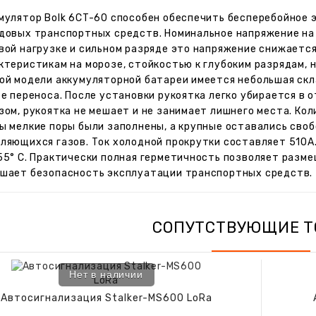
мулятор Bolk 6CT-60 способен обеспечить бесперебойное
довых транспортных средств. Номинальное напряжение на 
вой нагрузке и сильном разряде это напряжение снижаетс
ктеристикам на морозе, стойкостью к глубоким разрядам, 
ой модели аккумуляторной батареи имеется небольшая ск
ее переноса. После установки рукоятка легко убирается в 
зом, рукоятка не мешает и не занимает лишнего места. Ко
ы мелкие поры были заполнены, а крупные оставались сво
ляющихся газов. Ток холодной прокрутки составляет 510А.
55° С. Практически полная герметичность позволяет разм
шает безопасность эксплуатации транспортных средств.
СОПУТСТВУЮЩИЕ Т
Нет в наличии
Автосигнализация Stalker-MS600 LoRa