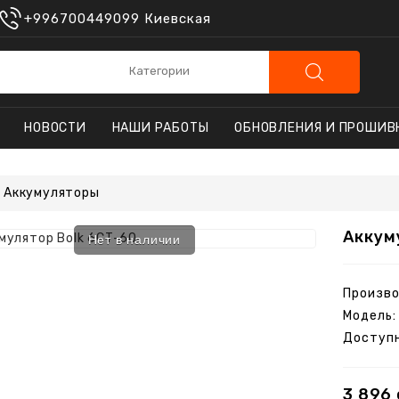
+996700449099 Киевская
НОВОСТИ
НАШИ РАБОТЫ
ОБНОВЛЕНИЯ И ПРОШИВ
Аккумуляторы
Аккум
Нет в наличии
АВТОСИГНАЛИЗАЦИИ
 С АВТОЗАПУСКОМ
БРЕЛКИ ДЛЯ СИГНАЛИЗАЦИЙ
Произво
Модель:
Доступн
ЫЕ МОНИТОРЫ
3 896