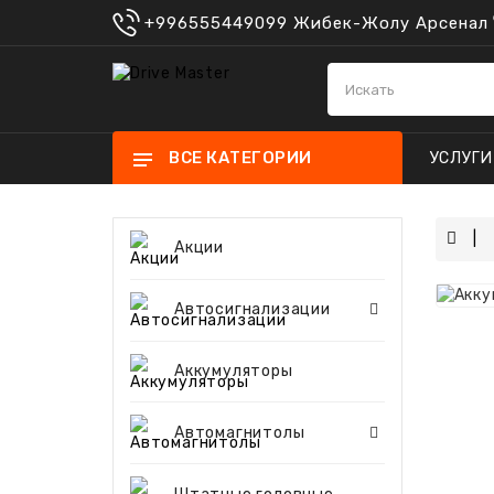
+996555449099 Жибек-Жолу Арсенал
ВСЕ КАТЕГОРИИ
УСЛУГИ
Акции
ПРОСТЫЕ 
СИГНАЛИЗАЦИИ
Автосигнализации
Аккумуляторы
РАМКИ ПОД УНИВЕРСАЛЬН
Автомагнитолы