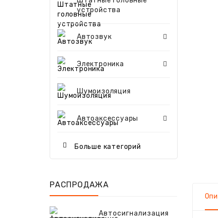
Штатные головные
устройства
2Х-КОМПОНЕНТНАЯ 
3Х-КОМПОНЕНТНАЯ 
КАБЕЛЬ И
КОАКСИАЛЬНАЯ А
ШИРОКОПОЛОСНАЯ А
Автозвук
Электроника
Шумоизоляция
Автоаксессуары
Больше категорий
РАСПРОДАЖА
Опи
Автосигнализация