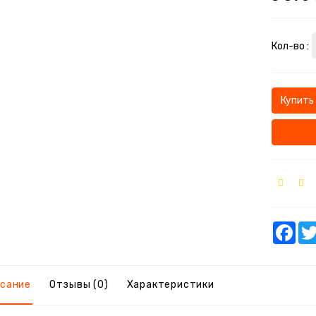
Кол-во :
АКУСТИКА
АКУСТИКА
 КОМПЛЕКТУЮЩИЕ
КУСТИКА
КУСТИКА
Купить
Fac
сание
Отзывы (0)
Характеристики